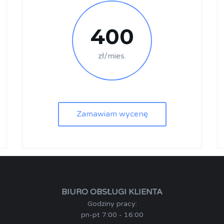
400
zł/mies.
Zamawiam wycenę
BIURO OBSŁUGI KLIENTA
Godziny pracy:
pn-pt 7:00 - 16:00