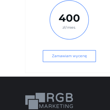
400
zł/mies.
Zamawiam wycenę