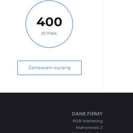
400
zł/mies.
Zamawiam wycenę
DANE FIRMY
RGB Marketing
Mahoniowa 2