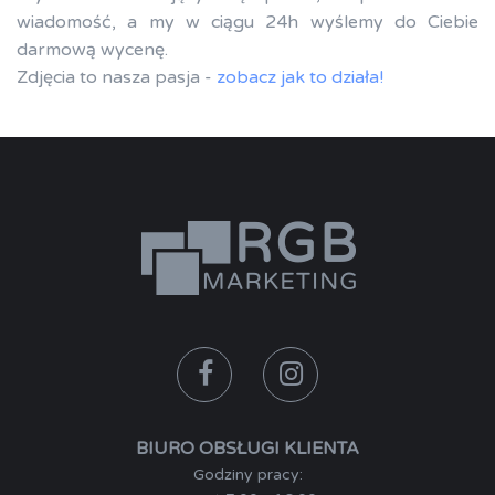
wiadomość, a my w ciągu 24h wyślemy do Ciebie
darmową wycenę.
Zdjęcia to nasza pasja -
zobacz jak to działa!
BIURO OBSŁUGI KLIENTA
Godziny pracy: