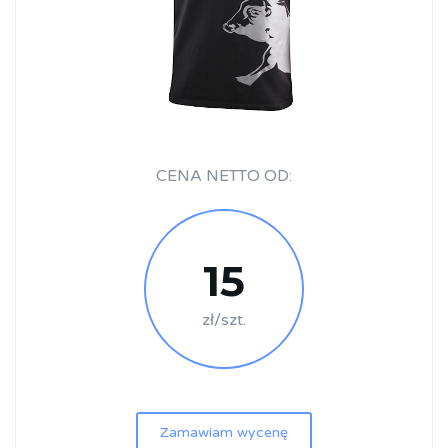
CENA NETTO OD:
15
zł/szt.
Zamawiam wycenę